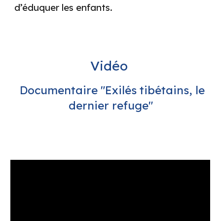
d’éduquer les enfants.
Vidéo
Documentaire
"
Exilés tibétains, le
dernier refuge"