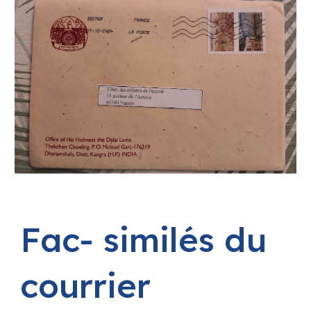
F
ac- similés d
u
courrier