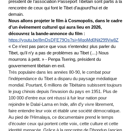
président de l’association Passeport Tibétain sont partis à la
rencontre de ceux qui font le Tibet d’aujourd’hui et de
demain.
Nous allons projeter le film à Cosmopolis, dans le cadre
d’un événement culturel qui aura lieu en 2026,
découvrez la bande-annonce du film :
https://youtu.be/8mDsDFE79Os?si=MqoMd0Nit299Vw8Z
« Ce n’est pas parce que vous n’entendez plus parler du
Tibet, qu’il n’y a pas de problèmes au Tibet (…) Nous
mourrons à petit. » - Penpa Tsering, président du
gouvernement tibétain en exil.
Très populaire dans les années 80-90, le combat pour
l’indépendance du Tibet a disparu du paysage médiatique
mondial. Pourtant, 6 millions de Tibétains subissent toujours
le joug chinois depuis l’invasion du pays en 1951. Plus de
100 000 d’entre eux ont réussi à fuir leur nation pour
rejoindre le Dalaï-Lama en Inde, afin d’y vivre librement,
faire entendre leur voix et établir une société démocratique.
Au pied de l’Himalaya, ce documentaire prend le temps
d’écouter ceux qui portent cette voix, cette culture et cette
identité menacée. Grâce à la rencontre de Dhondup (ancien